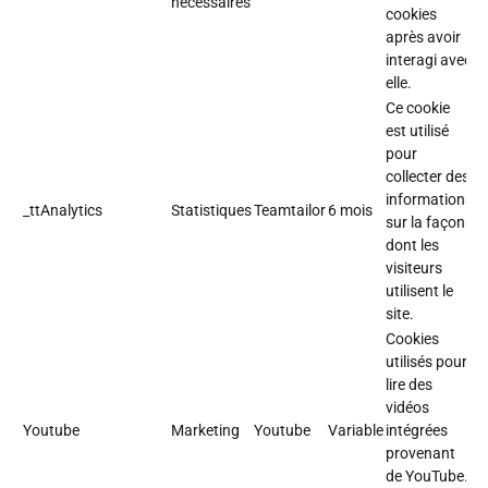
nécessaires
cookies
après avoir
interagi avec
elle.
Ce cookie
est utilisé
pour
collecter des
informations
_ttAnalytics
Statistiques
Teamtailor
6 mois
sur la façon
dont les
visiteurs
utilisent le
site.
Cookies
utilisés pour
lire des
vidéos
Youtube
Marketing
Youtube
Variable
intégrées
provenant
de YouTube.